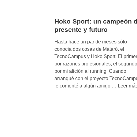
o
d
e
Hoko Sport: un campeón 
l
presente y futuro
o
s
Hasta hace un par de meses sólo
d
conocía dos cosas de Mataró, el
e
TecnoCampus y Hoko Sport. El prime
n
por razones profesionales, el segund
e
por mi afición al running. Cuando
g
arranqué con el proyecto TecnoCamp
o
H
le comenté a algún amigo …
Leer má
c
o
i
k
o
o
d
S
e
p
p
o
l
r