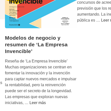
concursos de acre
previsión que los r
aumentando. La ine
N
pública es …
Leer
a
d
Modelos de negocio y
a
d
resumen de ‘La Empresa
m
Invencible’
a
Reseña de ‘La Empresa Invencible’
l
Muchas organizaciones se centran en
d
fomentar la innovación y la invención
i
para captar nuevos mercados e impulsar
t
as
la rentabilidad, pero la reinvención
o
puede ser el secreto de la longevidad.
s
Las empresas que exploran nuevas
M
iniciativas, …
Leer más
o