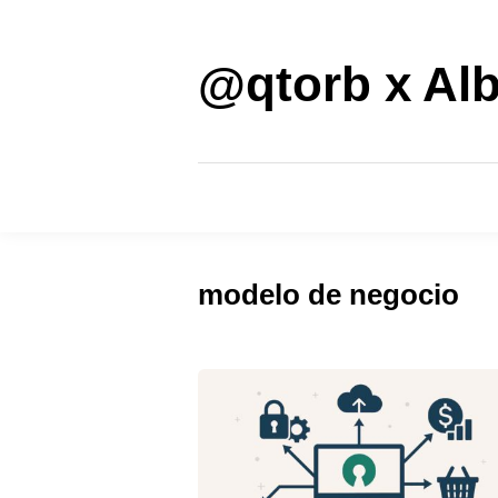
Saltar
al
contenido
@qtorb x Alb
modelo de negocio