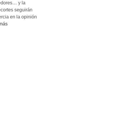
edores… y la
ecortes seguirán
rcia en la opinión
 más