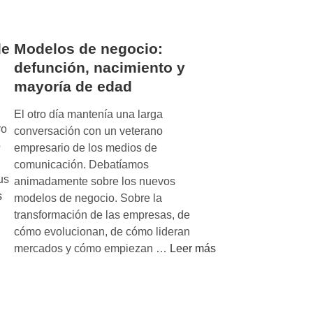
d
e
l
de
Modelos de negocio:
o
defunción, nacimiento y
s
mayoría de edad
d
e
El otro día mantenía una larga
n
ro
conversación con un veterano
e
o
empresario de los medios de
g
comunicación. Debatíamos
o
us
animadamente sobre los nuevos
c
s
modelos de negocio. Sobre la
i
transformación de las empresas, de
o
cómo evolucionan, de cómo lideran
y
M
mercados y cómo empiezan …
Leer más
r
o
e
d
s
e
u