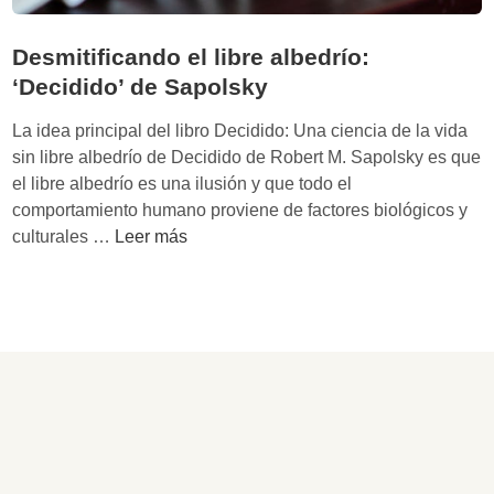
Desmitificando el libre albedrío:
‘Decidido’ de Sapolsky
La idea principal del libro Decidido: Una ciencia de la vida
sin libre albedrío de Decidido de Robert M. Sapolsky es que
el libre albedrío es una ilusión y que todo el
comportamiento humano proviene de factores biológicos y
D
culturales …
Leer más
e
s
m
i
t
i
f
i
c