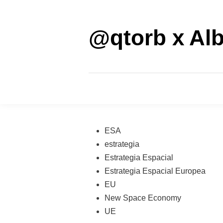
Saltar
al
contenido
@qtorb x Alb
Publicado
ESA
en
estrategia
Estrategia Espacial
Estrategia Espacial Europea
EU
New Space Economy
UE