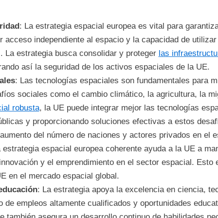
ridad
: La estrategia espacial europea es vital para garantiz
er acceso independiente al espacio y la capacidad de utilizar
. La estrategia busca consolidar y proteger
las infraestruc
rando así la seguridad de los activos espaciales de la UE.
ales
: Las tecnologías espaciales son fundamentales para 
íos sociales como el cambio climático, la agricultura, la mi
ial robusta
, la UE puede integrar mejor las tecnologías esp
blicas y proporcionando soluciones efectivas a estos desaf
 aumento del número de naciones y actores privados en el es
estrategia espacial europea coherente ayuda a la UE a mant
 innovación y el emprendimiento en el sector espacial. Esto
UE en el mercado espacial global.
 educación
: La estrategia apoya la excelencia en ciencia, te
o de empleos altamente cualificados y oportunidades educati
e también asegura un desarrollo continuo de habilidades nec