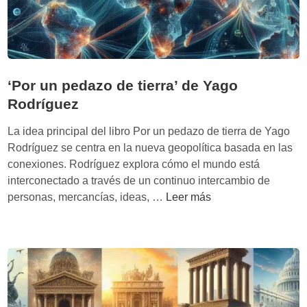
L
i
t
i
o
‘Por un pedazo de tierra’ de Yago
,
Rodríguez
c
o
La idea principal del libro Por un pedazo de tierra de Yago
b
Rodríguez se centra en la nueva geopolítica basada en las
r
conexiones. Rodríguez explora cómo el mundo está
e
interconectado a través de un continuo intercambio de
y
‘
personas, mercancías, ideas, …
Leer más
l
P
a
o
b
r
a
u
t
n
a
p