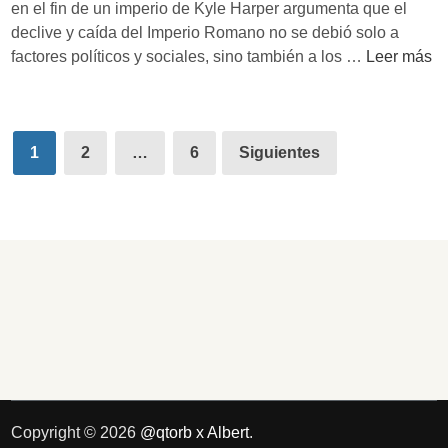
en el fin de un imperio de Kyle Harper argumenta que el
l
declive y caída del Imperio Romano no se debió solo a
i
E
factores políticos y sociales, sino también a los …
Leer más
z
l
a
f
c
a
i
Paginación
t
1
2
…
6
Siguientes
o
de
a
n
l
entradas
e
d
s
e
’
s
:
t
R
i
e
n
f
o
l
d
e
e
x
Copyright © 2026
@qtorb x Albert
.
R
i