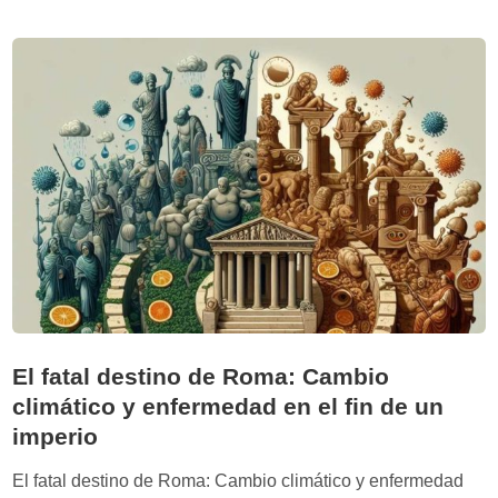
l
d
m
n
e
a
a
A
h
u
m
a
f
i
s
r
n
t
a
M
a
g
a
E
i
a
E
o
l
.
d
o
U
e
u
U
l
f
.
a
El fatal destino de Roma: Cambio
s
climático y enfermedad en el fin de un
c
imperio
i
v
El fatal destino de Roma: Cambio climático y enfermedad
i