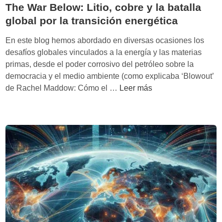
The War Below: Litio, cobre y la batalla
global por la transición energética
En este blog hemos abordado en diversas ocasiones los
desafíos globales vinculados a la energía y las materias
primas, desde el poder corrosivo del petróleo sobre la
democracia y el medio ambiente (como explicaba ‘Blowout’
T
de Rachel Maddow: Cómo el …
Leer más
h
e
W
a
r
B
e
l
o
w
: