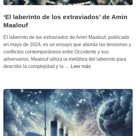
l
e
r
‘El laberinto de los extraviados’ de Amin
:
Maalouf
L
a
El laberinto de los extraviados de Amin Maalouf, publicado
e
en mayo de 2024, es un ensayo que aborda las tensiones y
v
conflictos contemporáneos entre Occidente y sus
o
adversarios. Maalouf utiliza la metáfora del laberinto para
‘
l
describir la complejidad y la …
Leer más
E
u
l
c
l
i
a
ó
b
n
e
d
r
e
i
l
n
d