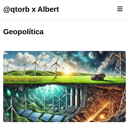
Saltar
@qtorb x Albert
Men
al
prin
contenido
Geopolítica