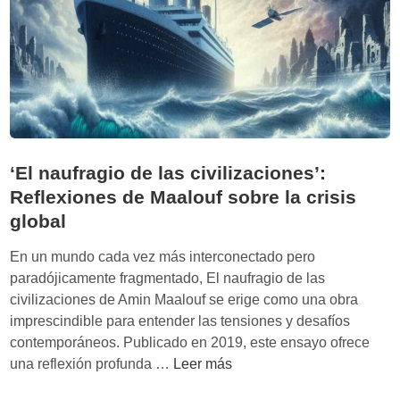
t
o
o
m
d
i
e
n
l
i
o
o
s
g
e
l
‘El naufragio de las civilizaciones’:
x
o
Reflexiones de Maalouf sobre la crisis
t
b
global
r
a
a
l
En un mundo cada vez más interconectado pero
v
d
paradójicamente fragmentado, El naufragio de las
i
e
civilizaciones de Amin Maalouf se erige como una obra
a
s
imprescindible para entender las tensiones y desafíos
d
d
contemporáneos. Publicado en 2019, este ensayo ofrece
o
e
‘
una reflexión profunda …
Leer más
s
R
E
’
o