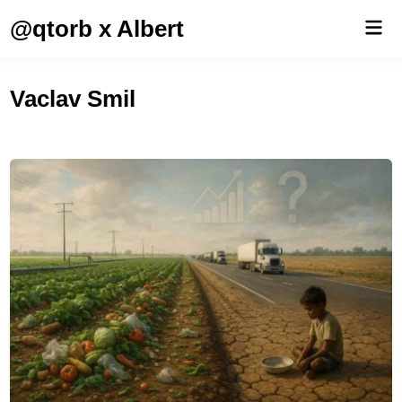
Saltar
@qtorb x Albert
Men
al
prin
contenido
Vaclav Smil