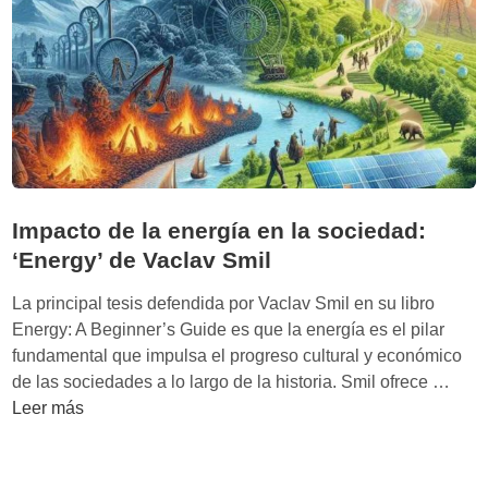
l
r
e
v
e
l
a
p
o
Impacto de la energía en la sociedad:
r
‘Energy’ de Vaclav Smil
q
u
La principal tesis defendida por Vaclav Smil en su libro
é
Energy: A Beginner’s Guide es que la energía es el pilar
e
fundamental que impulsa el progreso cultural y económico
l
I
de las sociedades a lo largo de la historia. Smil ofrece …
h
m
Leer más
a
p
m
a
b
c