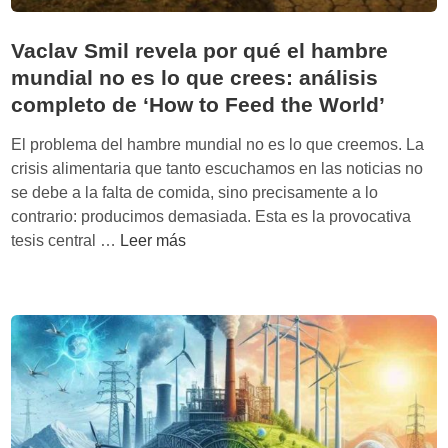
Vaclav Smil revela por qué el hambre
mundial no es lo que crees: análisis
completo de ‘How to Feed the World’
El problema del hambre mundial no es lo que creemos. La
crisis alimentaria que tanto escuchamos en las noticias no
se debe a la falta de comida, sino precisamente a lo
contrario: producimos demasiada. Esta es la provocativa
V
tesis central …
Leer más
a
c
l
a
v
S
m
i