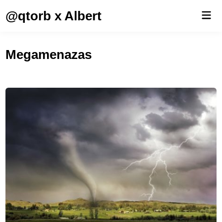
Saltar
@qtorb x Albert
Men
al
prin
contenido
Megamenazas