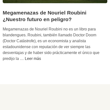
Megamenazas de Nouriel Roubini
¿Nuestro futuro en peligro?
Megamenazas de Nouriel Roubini no es un libro para
blandengues. Roubini, también llamado Doctor Doom
(Doctor Catástrofe), es un economista y analista
estadounidense con reputación de ver siempre las
desventajas y de haber sido prácticamente el único que
M
predijo la …
Leer más
e
g
a
m
e
n
a
z