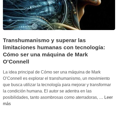
l
d
l
s
a
:
o
d
C
b
’
u
r
d
a
e
e
n
Transhumanismo y superar las
l
C
d
a
limitaciones humanas con tecnología:
a
o
s
Cómo ser una máquina de Mark
r
n
i
O’Connell
l
o
n
o
s
g
La idea principal de Cómo ser una máquina de Mark
s
f
u
O’Connell es explorar el transhumanismo, un movimiento
F
u
l
que busca utilizar la tecnología para mejorar y transformar
e
s
a
la condición humana. El autor se adentra en las
n
i
r
T
posibilidades, tanto asombrosas como aterradoras, …
Leer
o
o
i
r
más
l
n
d
a
l
a
a
n