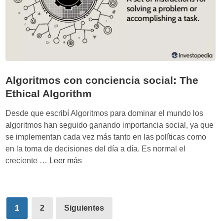
c
n
S
a
i
s
n
c
g
o
u
n
l
t
Algoritmos con conciencia social: The
a
e
Ethical Algorithm
r
c
i
n
Desde que escribí Algoritmos para dominar el mundo los
t
o
algoritmos han seguido ganando importancia social, ya que
y
l
se implementan cada vez más tanto en las políticas como
:
o
en la toma de decisiones del día a día. Es normal el
e
g
A
creciente …
Leer más
l
í
l
e
a
g
f
:
o
Paginación
e
C
r
1
2
Siguientes
c
ó
de
i