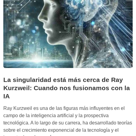
c
c
i
ó
n
a
l
a
c
o
n
La singularidad está más cerca de Ray
f
Kurzweil: Cuando nos fusionamos con la
i
IA
r
m
Ray Kurzweil es una de las figuras más influyentes en el
a
campo de la inteligencia artificial y la prospectiva
c
tecnológica. A lo largo de su carrera, ha desarrollado teorías
i
sobre el crecimiento exponencial de la tecnología y el
ó