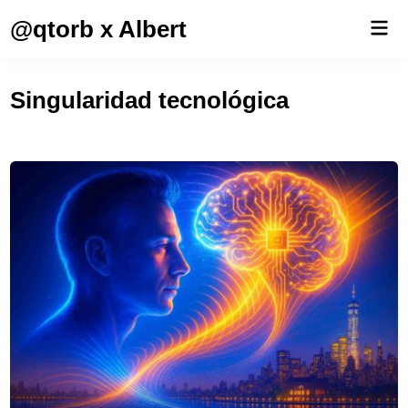
Saltar
@qtorb x Albert
Men
al
prin
contenido
Singularidad tecnológica