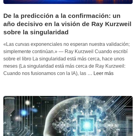
De la predicción a la confirmación: un
año decisivo en la visión de Ray Kurzweil
sobre la singularidad
«Las curvas exponenciales no esperan nuestra validación;
simplemente continúan.» — Ray Kurzweil Cuando escribí
sobre el libro La singularidad está más cerca, hace unos
meses (La singularidad está más cerca de Ray Kurzweil:
D
Cuando nos fusionamos con la IA), las …
Leer más
e
l
a
p
r
e
d
i