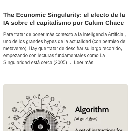
l
o
a
s
The Economic Singularity: el efecto de la
s
a
l
IA sobre el capitalismo por Calum Chace
l
i
c
Para tratar de poner más contexto a la Inteligencia Artificial,
m
a
uno de los grandes hypes de la actualidad (con permiso del
i
n
metaverso). Hay que tratar de descifrar su largo recorrido,
t
z
empezando con lecturas fundamentales como La
a
ó
T
Singularidad está cerca (2005) …
Leer más
c
h
i
e
o
E
n
c
e
o
s
n
h
o
u
m
m
i
a