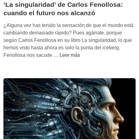
a
‘La singularidad’ de Carlos Fenollosa:
á
v
s
cuando el futuro nos alcanzó
i
c
s
¿Alguna vez has tenido la sensación de que el mundo está
e
i
cambiando demasiado rápido? Pues agárrate, porque
r
ó
según Carlos Fenollosa en su libro La singularidad, lo que
c
n
hemos visto hasta ahora es solo la punta del iceberg.
a
d
‘
Fenollosa nos sacude …
Leer más
d
e
L
e
R
a
R
a
s
a
y
i
y
K
n
K
u
g
u
r
u
r
z
l
z
w
a
w
e
r
e
i
i
i