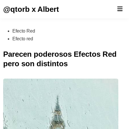
Saltar
@qtorb x Albert
Men
al
prin
contenido
Publicado
Efecto Red
en
Efecto red
Parecen poderosos Efectos Red
pero son distintos