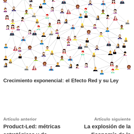
Crecimiento exponencial: el Efecto Red y su Ley
Navegación
Artículo
A
Artículo anterior
Artículo siguiente
anterior:
s
Product-Led: métricas
La explosión de la
de