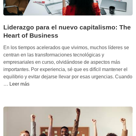
t
n
a
m
n
d
o
e
b
s
r
Liderazgo para el nuevo capitalismo: The
a
a
a
Heart of Business
j
p
r
o
l
i
En los tiempos acelerados que vivimos, muchos líderes se
e
a
t
centran en las transformaciones tecnológicas y
l
n
y
empresariales en curso, olvidándose de aspectos más
i
a
importantes. Por experiencia, sé que es difícil mantener el
m
n
equilibrio y evitar dejarse llevar por esas urgencias. Cuando
p
l
L
…
Leer más
e
a
i
r
c
d
i
u
e
o
l
r
d
t
a
e
u
z
l
r
g