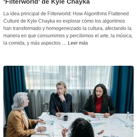
‘Filterworld’ de Kyle Chayka
g
:
o
La idea principal de Filterworld: How Algorithms Flattened
L
H
Culture de Kyle Chayka es explorar cómo los algoritmos
a
i
han transformado y homogeneizado la cultura, afectando la
v
d
manera en que consumimos y percibimos el arte, la música,
i
a
C
la comida, y más aspectos …
Leer más
s
l
ó
i
g
m
ó
o
o
n
:
l
d
L
o
e
a
s
D
h
a
a
u
l
n
m
g
i
a
o
e
n
r
l
i
i
I
d