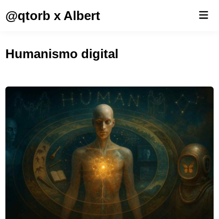
Saltar
@qtorb x Albert
Men
al
prin
contenido
Humanismo digital