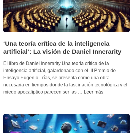
H
u
m
a
n
:
‘Una teoría crítica de la inteligencia
L
artificial’: La visión de Daniel Innerarity
o
q
El libro de Daniel Innerarity Una teoría crítica de la
u
inteligencia artificial, galardonado con el III Premio de
e
Ensayo Eugenio Trías, se presenta como una obra
n
necesaria en tiempos donde la fascinación tecnológica y el
o
‘
miedo apocalíptico parecen ser las …
Leer más
s
U
h
n
a
a
c
t
e
e
ú