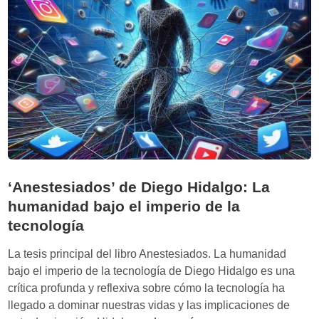
o
n
r
i
í
c
a
o
c
s
r
e
í
n
t
l
i
a
c
e
a
r
‘Anestesiados’ de Diego Hidalgo: La
d
a
humanidad bajo el imperio de la
e
d
tecnología
l
e
a
l
La tesis principal del libro Anestesiados. La humanidad
i
a
bajo el imperio de la tecnología de Diego Hidalgo es una
n
I
crítica profunda y reflexiva sobre cómo la tecnología ha
t
A
llegado a dominar nuestras vidas y las implicaciones de
e