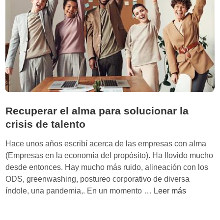
a
a
o
t
:
p
e
‘
a
c
F
r
n
i
a
o
l
e
l
t
l
o
e
n
g
r
u
í
Recuperar el alma para solucionar la
w
e
a
crisis de talento
o
v
r
o
Hace unos años escribí acerca de las empresas con alma
l
c
(Empresas en la economía del propósito). Ha llovido mucho
d
a
desde entonces. Hay mucho más ruido, alineación con los
’
p
ODS, greenwashing, postureo corporativo de diversa
d
i
R
índole, una pandemia,. En un momento …
Leer más
e
t
e
K
a
c
y