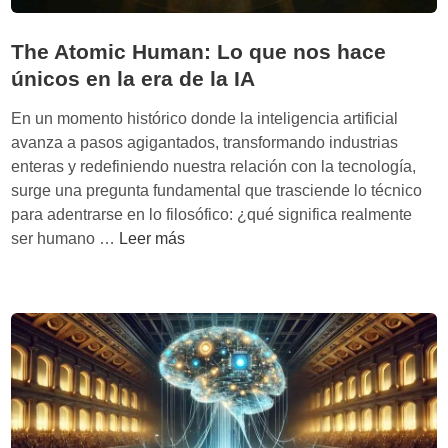
The Atomic Human: Lo que nos hace
únicos en la era de la IA
En un momento histórico donde la inteligencia artificial
avanza a pasos agigantados, transformando industrias
enteras y redefiniendo nuestra relación con la tecnología,
surge una pregunta fundamental que trasciende lo técnico
para adentrarse en lo filosófico: ¿qué significa realmente
T
ser humano …
Leer más
h
e
A
t
o
m
i
c