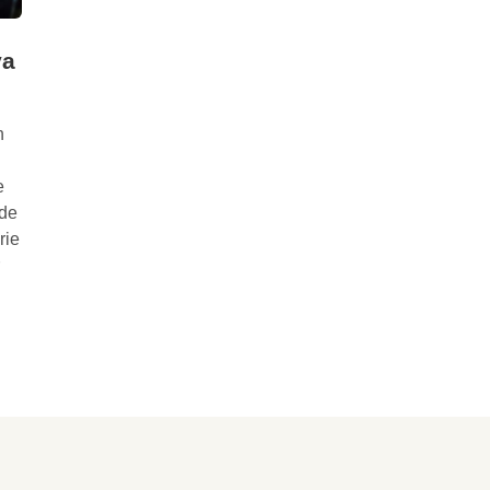
va
n
e
 de
rie