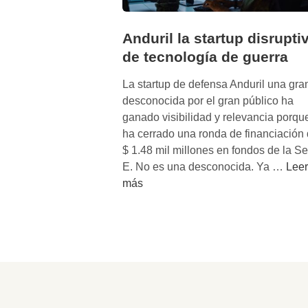
Anduril la startup disrupti
de tecnología de guerra
La startup de defensa Anduril una gra
desconocida por el gran público ha
ganado visibilidad y relevancia porqu
ha cerrado una ronda de financiación
$ 1.48 mil millones en fondos de la Se
A
E. No es una desconocida. Ya …
Leer
n
más
d
u
r
i
l
l
a