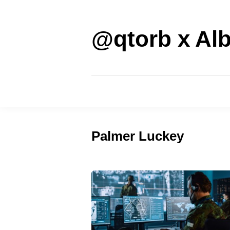
Saltar
al
contenido
@qtorb x Alb
Palmer Luckey