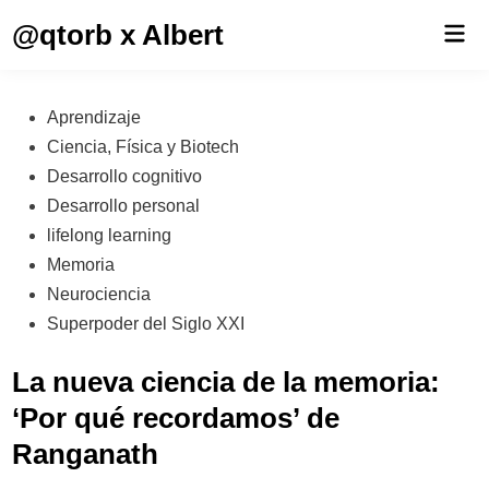
Saltar
@qtorb x Albert
Men
al
prin
contenido
Publicado
Aprendizaje
en
Ciencia, Física y Biotech
Desarrollo cognitivo
Desarrollo personal
lifelong learning
Memoria
Neurociencia
Superpoder del Siglo XXI
La nueva ciencia de la memoria:
‘Por qué recordamos’ de
Ranganath