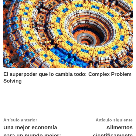
El superpoder que lo cambia todo: Complex Problem
Solving
Navegación
Artículo
A
Artículo anterior
Artículo siguiente
anterior:
s
Una mejor economía
Alimentos
de
para un mundo mejor:
científicamente