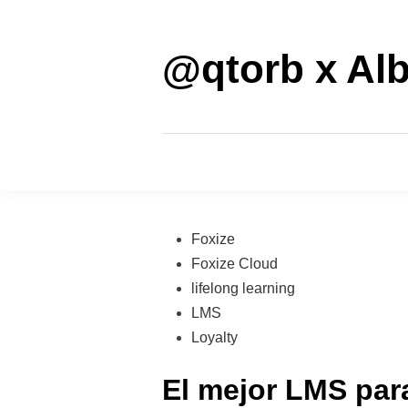
Saltar
al
contenido
@qtorb x Alb
Publicado
Foxize
en
Foxize Cloud
lifelong learning
LMS
Loyalty
El mejor LMS para