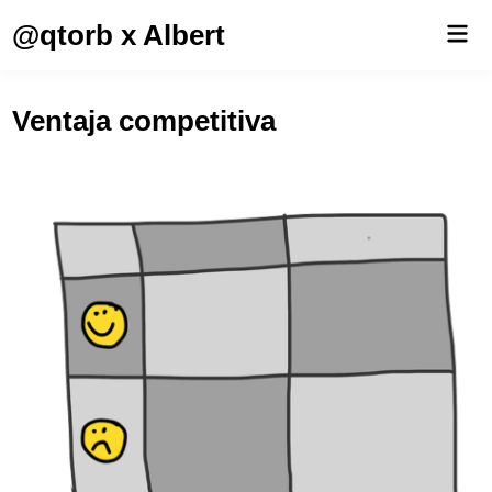
Saltar
@qtorb x Albert
Men
al
prin
contenido
Ventaja competitiva