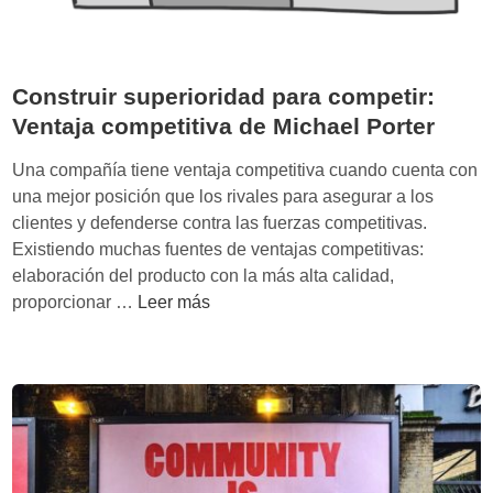
Construir superioridad para competir:
Ventaja competitiva de Michael Porter
Una compañía tiene ventaja competitiva cuando cuenta con
una mejor posición que los rivales para asegurar a los
clientes y defenderse contra las fuerzas competitivas.
Existiendo muchas fuentes de ventajas competitivas:
elaboración del producto con la más alta calidad,
C
proporcionar …
Leer más
o
n
s
t
r
u
i