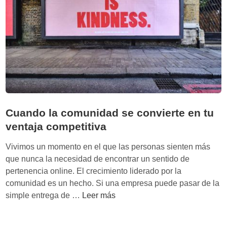
r
s
u
p
e
r
i
o
r
Cuando la comunidad se convierte en tu
i
ventaja competitiva
d
a
Vivimos un momento en el que las personas sienten más
d
que nunca la necesidad de encontrar un sentido de
p
pertenencia online. El crecimiento liderado por la
a
comunidad es un hecho. Si una empresa puede pasar de la
r
C
simple entrega de …
Leer más
a
u
c
a