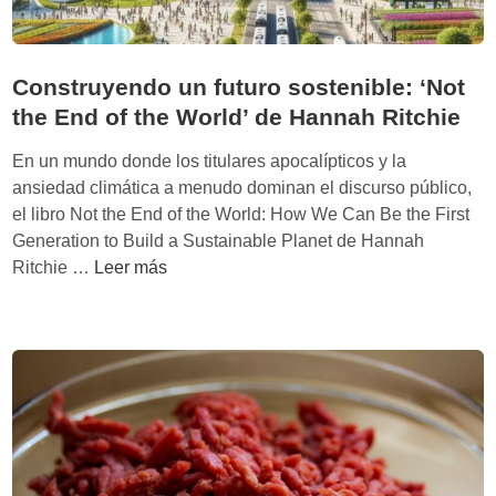
Construyendo un futuro sostenible: ‘Not
the End of the World’ de Hannah Ritchie
En un mundo donde los titulares apocalípticos y la
ansiedad climática a menudo dominan el discurso público,
el libro Not the End of the World: How We Can Be the First
Generation to Build a Sustainable Planet de Hannah
C
Ritchie …
Leer más
o
n
s
t
r
u
y
e