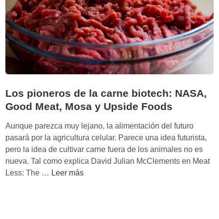
n
d
o
u
n
f
u
t
Los pioneros de la carne biotech: NASA,
u
Good Meat, Mosa y Upside Foods
r
o
Aunque parezca muy lejano, la alimentación del futuro
s
pasará por la agricultura celular. Parece una idea futurista,
o
pero la idea de cultivar carne fuera de los animales no es
s
nueva. Tal como explica David Julian McClements en Meat
t
L
Less: The …
Leer más
e
o
n
s
i
p
b