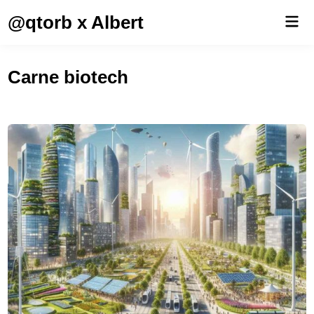
Saltar
@qtorb x Albert
Men
al
prin
contenido
Carne biotech