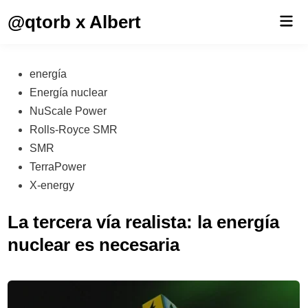
Saltar
@qtorb x Albert
Men
al
prin
contenido
Publicado
energía
en
Energía nuclear
NuScale Power
Rolls-Royce SMR
SMR
TerraPower
X-energy
La tercera vía realista: la energía
nuclear es necesaria