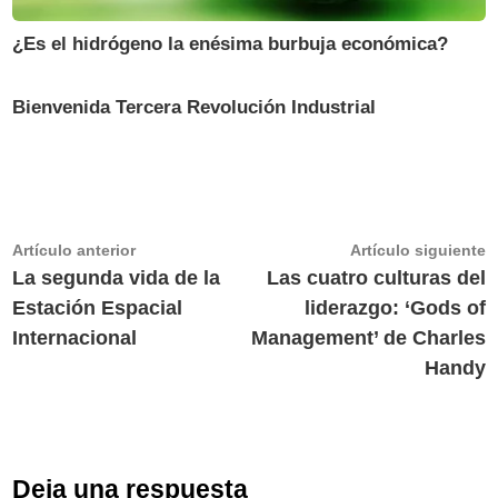
¿Es el hidrógeno la enésima burbuja económica?
Bienvenida Tercera Revolución Industrial
Navegación
Artículo
A
Artículo anterior
Artículo siguiente
anterior:
s
La segunda vida de la
Las cuatro culturas del
de
Estación Espacial
liderazgo: ‘Gods of
entradas
Internacional
Management’ de Charles
Handy
Deja una respuesta