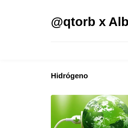
Saltar
al
contenido
@qtorb x Alb
Hidrógeno