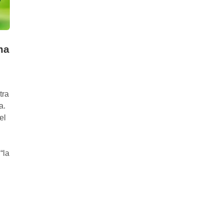
ma
tra
a.
el
“la