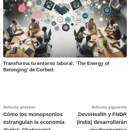
Transforma tu entorno laboral: ‘The Energy of
Belonging’ de Corbett
Navegación
Artículo
A
Artículo anterior
Artículo siguiente
anterior:
s
Cómo los monopsonios
DevsHealth y FNDR
de
estrangulan la economía
(India) desarrollarán
entradas