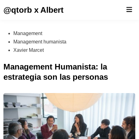
Saltar
@qtorb x Albert
Men
al
prin
contenido
Publicado
Management
en
Management humanista
Xavier Marcet
Management Humanista: la
estrategia son las personas