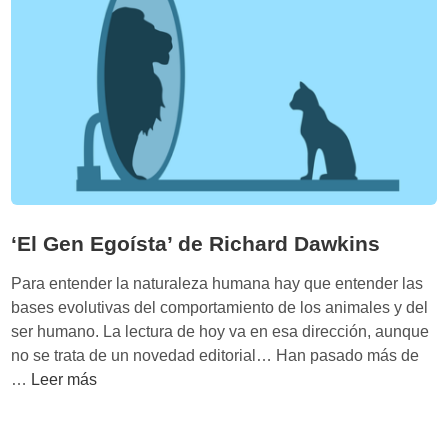
d
D
a
d
e
a
a
n
M
w
l
a
e
k
a
y
t
i
v
S
z
n
e
t
l
s
l
e
o
r
c
n
i
b
‘El Gen Egoísta’ de Richard Dawkins
d
e
a
Para entender la naturaleza humana hay que entender las
r
d
bases evolutivas del comportamiento de los animales y del
g
d
ser humano. La lectura de hoy va en esa dirección, aunque
e
no se trata de un novedad editorial… Han pasado más de
l
‘
…
Leer más
a
E
l
l
u