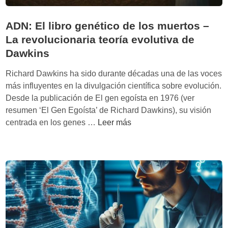
ADN: El libro genético de los muertos –
La revolucionaria teoría evolutiva de
Dawkins
Richard Dawkins ha sido durante décadas una de las voces
más influyentes en la divulgación científica sobre evolución.
Desde la publicación de El gen egoísta en 1976 (ver
resumen ‘El Gen Egoísta’ de Richard Dawkins), su visión
A
centrada en los genes …
Leer más
D
N
:
E
l
l
i
b