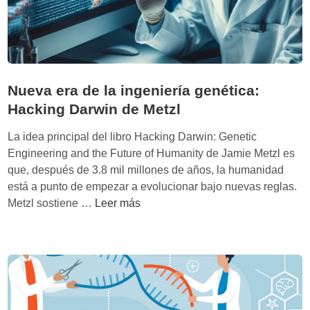
r
o
g
e
n
Nueva era de la ingeniería genética:
é
t
Hacking Darwin de Metzl
i
La idea principal del libro Hacking Darwin: Genetic
c
Engineering and the Future of Humanity de Jamie Metzl es
o
que, después de 3.8 mil millones de años, la humanidad
d
está a punto de empezar a evolucionar bajo nuevas reglas.
e
N
Metzl sostiene …
Leer más
l
u
o
e
s
v
m
a
u
e
e
r
r