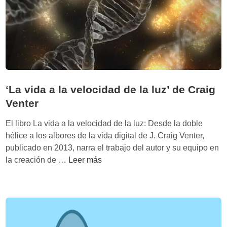
a
t
a
e
i
t
n
c
e
l
a
o
a
:
r
c
H
í
r
a
a
‘La vida a la velocidad de la luz’ de Craig
e
c
e
Venter
a
k
v
c
i
o
El libro La vida a la velocidad de la luz: Desde la doble
i
n
l
hélice a los albores de la vida digital de J. Craig Venter,
ó
g
u
publicado en 2013, narra el trabajo del autor y su equipo en
n
D
t
‘
la creación de …
Leer más
’
a
i
L
d
r
v
a
e
w
a
v
D
i
d
i
o
n
e
d
u