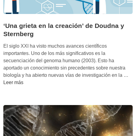
a
t
d
o
e
s
‘Una grieta en la creación’ de Doudna y
l
–
a
Sternberg
L
i
a
El siglo XXI ha visto muchos avances científicos
n
r
importantes. Uno de los más significativos es la
g
e
secuenciación del genoma humano (2003). Esto ha
e
v
aportado un conocimiento sin precedentes sobre nuestra
n
o
‘
biología y ha abierto nuevas vías de investigación en la …
i
l
U
Leer más
e
u
n
r
c
a
í
i
g
a
o
r
g
n
i
e
a
e
n
r
t
é
i