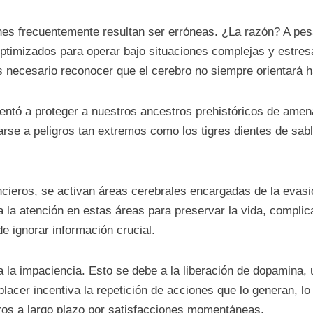
es frecuentemente resultan ser erróneas. ¿La razón? A pesa
ptimizados para operar bajo situaciones complejas y estresa
s necesario reconocer que el cerebro no siempre orientará ha
entó a proteger a nuestros ancestros prehistóricos de amen
arse a peligros tan extremos como los tigres dientes de sab
ncieros, se activan áreas cerebrales encargadas de la evasió
 la atención en estas áreas para preservar la vida, compli
e ignorar información crucial.
la impaciencia. Esto se debe a la liberación de dopamina, 
 placer incentiva la repetición de acciones que lo generan, lo
ros a largo plazo por satisfacciones momentáneas.