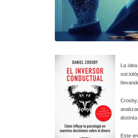
La idea 
socioló
llevand
Crosby,
analiza
distint
Este en