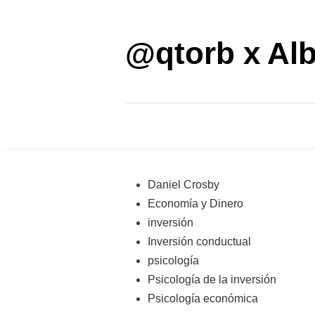
Saltar
al
contenido
@qtorb x Alb
Publicado
Daniel Crosby
en
Economía y Dinero
inversión
Inversión conductual
psicología
Psicología de la inversión
Psicología económica