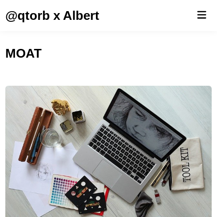
Saltar
@qtorb x Albert
Men
al
prin
contenido
MOAT