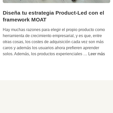
Diseña tu estrategia Product-Led con el
framework MOAT
Hay muchas razones para elegir el propio producto como
herramienta de crecimiento empresarial, y es que, entre
otras cosas, los costes de adquisición cada vez son más
caros y además los usuarios ahora prefieren aprender
D
solos. Además, los productos experienciales …
Leer más
i
s
e
ñ
a
t
u
e
s