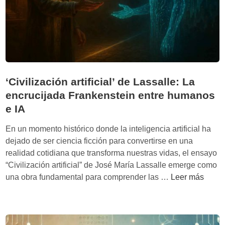
A
I
’
d
e
J
o
‘Civilización artificial’ de Lassalle: La
y
encrucijada Frankenstein entre humanos
B
e IA
u
o
En un momento histórico donde la inteligencia artificial ha
l
dejado de ser ciencia ficción para convertirse en una
a
realidad cotidiana que transforma nuestras vidas, el ensayo
m
“Civilización artificial” de José María Lassalle emerge como
w
‘
una obra fundamental para comprender las …
Leer más
i
C
n
i
i
v
:
i