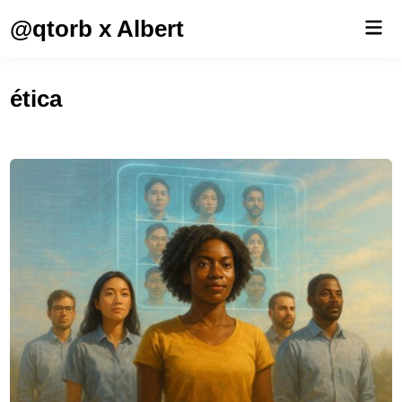
Saltar
@qtorb x Albert
Men
al
prin
contenido
ética