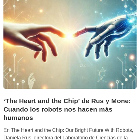
C
l
u
i
a
z
n
a
d
c
o
i
l
ó
a
n
I
a
A
r
n
t
o
i
v
f
‘The Heart and the Chip’ de Rus y Mone:
e
i
Cuando los robots nos hacen más
a
c
t
humanos
i
o
a
En The Heart and the Chip: Our Bright Future With Robots,
d
l
Daniela Rus, directora del Laboratorio de Ciencias de la
o