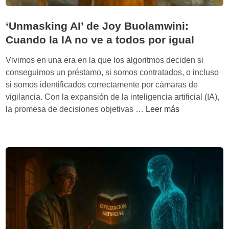
‘Unmasking AI’ de Joy Buolamwini:
Cuando la IA no ve a todos por igual
Vivimos en una era en la que los algoritmos deciden si
conseguimos un préstamo, si somos contratados, o incluso
si somos identificados correctamente por cámaras de
vigilancia. Con la expansión de la inteligencia artificial (IA),
‘
la promesa de decisiones objetivas …
Leer más
U
n
m
a
s
k
i
n
g