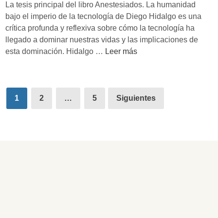
g
La tesis principal del libro Anestesiados. La humanidad
e
i
bajo el imperio de la tecnología de Diego Hidalgo es una
O
l
crítica profunda y reflexiva sobre cómo la tecnología ha
m
a
llegado a dominar nuestras vidas y las implicaciones de
a
n
‘
esta dominación. Hidalgo …
Leer más
r
c
A
H
i
n
a
a
e
t
Paginación
d
s
1
2
…
5
Siguientes
a
de
i
t
m
g
e
entradas
l
i
s
e
t
i
h
a
a
:
l
d
U
o
n
s
a
’
v
d