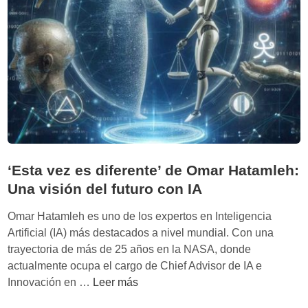
d
n
n
o
o
t
l
n
r
o
i
e
s
m
h
r
a
u
o
t
m
b
o
a
o
:
n
t
C
o
‘Esta vez es diferente’ de Omar Hatamleh:
s
l
s
Una visión del futuro con IA
n
e
e
o
a
I
Omar Hatamleh es uno de los expertos en Inteligencia
s
r
A
Artificial (IA) más destacados a nivel mundial. Con una
h
v
trayectoria de más de 25 años en la NASA, donde
a
i
actualmente ocupa el cargo de Chief Advisor de IA e
c
e
‘
Innovación en …
Leer más
e
w
E
n
A