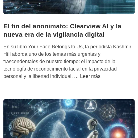
c
i
i
p
j
’
El fin del anonimato: Clearview AI y la
a
d
nueva era de la vigilancia digital
d
e
a
R
En su libro Your Face Belongs to Us, la periodista Kashmir
F
u
Hill aborda uno de los temas más urgentes y
r
s
trascendentales de nuestro tiempo: el impacto de la
a
y
tecnología de reconocimiento facial en la privacidad
n
M
E
personal y la libertad individual. …
Leer más
k
o
l
e
n
f
n
e
i
s
:
n
t
C
d
e
u
e
i
a
l
n
n
a
e