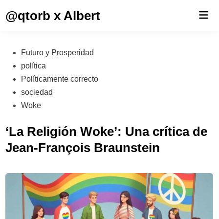
Saltar
@qtorb x Albert
Men
al
prin
contenido
Publicado
Futuro y Prosperidad
en
política
Políticamente correcto
sociedad
Woke
‘La Religión Woke’: Una crítica de
Jean-François Braunstein