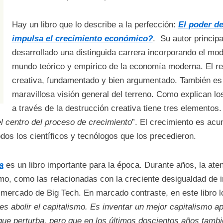
Hay un libro que lo describe a la perfección:
El poder de
impulsa el crecimiento económico?
. Su autor princip
desarrollado una distinguida carrera incorporando el mo
mundo teórico y empírico de la economía moderna. El res
creativa, fundamentado y bien argumentado. También es
maravillosa visión general del terreno. Como explican lo
a través de la destrucción creativa tiene tres elementos. 
el centro del proceso de crecimiento
”. El crecimiento es acu
os los científicos y tecnólogos que los precedieron.
a
es un libro importante para la época. Durante años, la ate
smo, como las relacionadas con la creciente desigualdad de 
l mercado de Big Tech. En marcado contraste, en este libro l
s abolir el capitalismo. Es inventar un mejor capitalismo a
 que perturba, pero que en los últimos doscientos años tambi