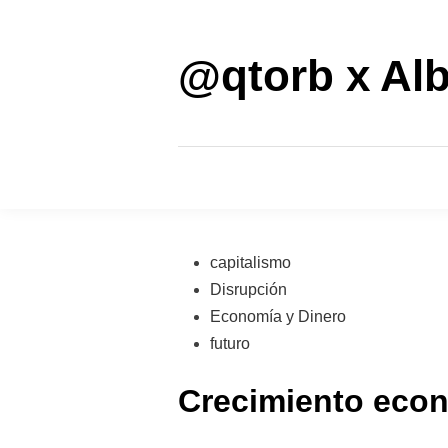
Saltar
al
contenido
@qtorb x Alb
Publicado
capitalismo
en
Disrupción
Economía y Dinero
futuro
Crecimiento econó