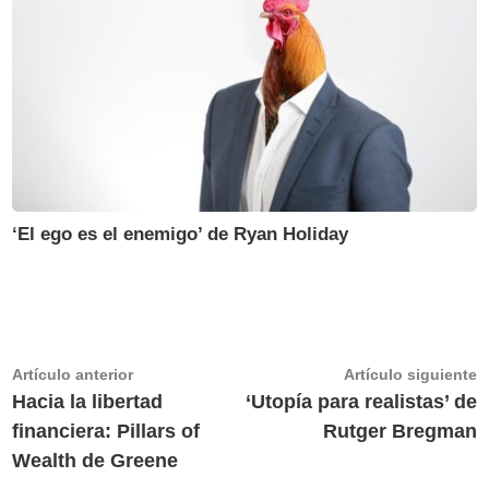
‘El ego es el enemigo’ de Ryan Holiday
Navegación
Artículo
A
Artículo anterior
Artículo siguiente
anterior:
s
Hacia la libertad
‘Utopía para realistas’ de
de
financiera: Pillars of
Rutger Bregman
entradas
Wealth de Greene