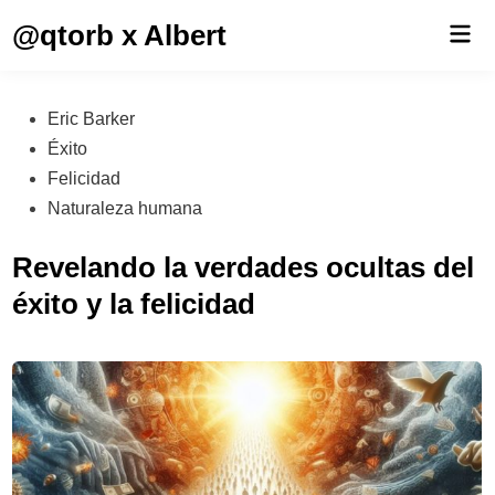
Saltar
@qtorb x Albert
Men
al
prin
contenido
Publicado
Eric Barker
en
Éxito
Felicidad
Naturaleza humana
Revelando la verdades ocultas del
éxito y la felicidad