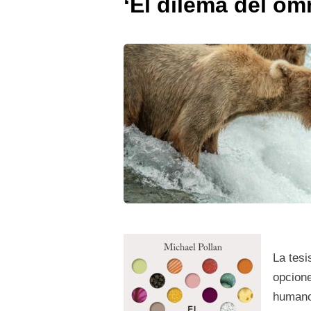
‘El dilema del om
La tesi
opcione
humanos