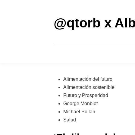
Saltar
al
contenido
@qtorb x Alb
Publicado
Alimentación del futuro
en
Alimentación sostenible
Futuro y Prosperidad
George Monbiot
Michael Pollan
Salud