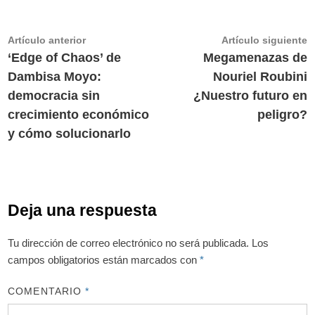
Navegación
Artículo
A
Artículo anterior
Artículo siguiente
anterior:
s
‘Edge of Chaos’ de
Megamenazas de
de
Dambisa Moyo:
Nouriel Roubini
entradas
democracia sin
¿Nuestro futuro en
crecimiento económico
peligro?
y cómo solucionarlo
Deja una respuesta
Tu dirección de correo electrónico no será publicada.
Los
campos obligatorios están marcados con
*
COMENTARIO
*