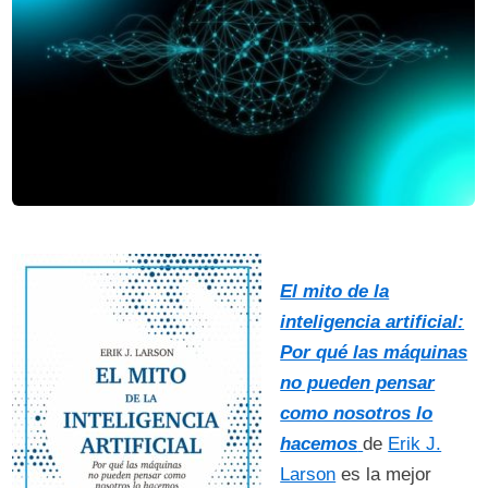
El mito de la
inteligencia artificial:
Por qué las máquinas
no pueden pensar
como nosotros lo
hacemos
de
Erik J.
Larson
es la mejor