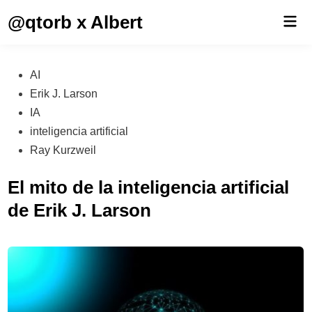
Saltar
@qtorb x Albert
Men
al
prin
contenido
Publicado
AI
en
Erik J. Larson
IA
inteligencia artificial
Ray Kurzweil
El mito de la inteligencia artificial
de Erik J. Larson