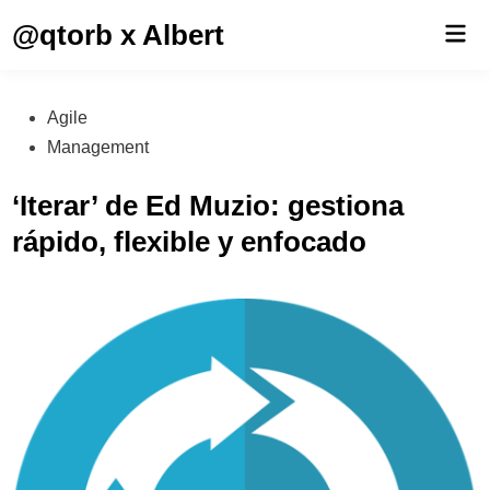
Saltar
@qtorb x Albert
Men
al
prin
contenido
Publicado
Agile
en
Management
‘Iterar’ de Ed Muzio: gestiona
rápido, flexible y enfocado