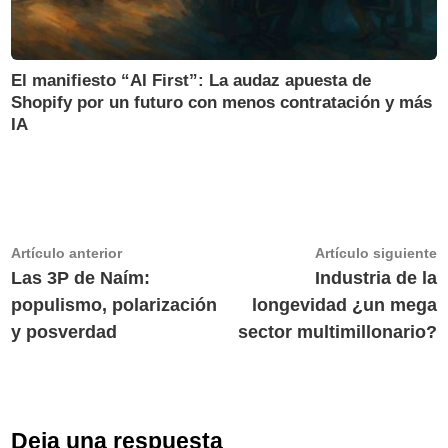
El manifiesto “AI First”: La audaz apuesta de
Shopify por un futuro con menos contratación y más
IA
Navegación
Artículo
A
Artículo anterior
Artículo siguiente
anterior:
s
Las 3P de Naím:
Industria de la
de
populismo, polarización
longevidad ¿un mega
entradas
y posverdad
sector multimillonario?
Deja una respuesta