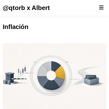
Saltar
@qtorb x Albert
Men
al
prin
contenido
Inflación