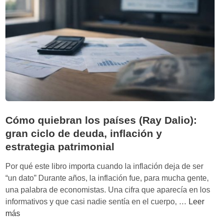
o
n
S
n
v
3
a
e
7
…
j
7
y
e
0
p
c
)
o
i
s
r
m
i
q
i
n
u
e
h
Cómo quiebran los países (Ray Dalio):
é
n
u
gran ciclo de deuda, inflación y
n
t
m
o
estrategia patrimonial
o
o
e
p
Por qué este libro importa cuando la inflación deja de ser
s
o
“un dato” Durante años, la inflación fue, para mucha gente,
l
b
una palabra de economistas. Una cifra que aparecía en los
i
l
C
informativos y que casi nadie sentía en el cuerpo, …
Leer
t
a
ó
más
e
c