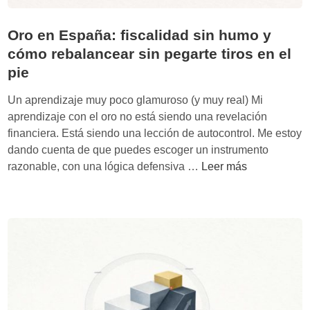
Oro en España: fiscalidad sin humo y
cómo rebalancear sin pegarte tiros en el
pie
Un aprendizaje muy poco glamuroso (y muy real) Mi
aprendizaje con el oro no está siendo una revelación
financiera. Está siendo una lección de autocontrol. Me estoy
dando cuenta de que puedes escoger un instrumento
O
razonable, con una lógica defensiva …
Leer más
r
o
e
n
E
s
p
a