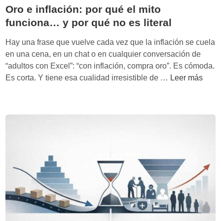
c
i
Oro e inflación: por qué el mito
b
o
e
funciona… y por qué no es literal
o
m
n
p
Hay una frase que vuelve cada vez que la inflación se cuela
o
r
en una cena, en un chat o en cualquier conversación de
s
a
“adultos con Excel”: “con inflación, compra oro”. Es cómoda.
y
s
O
Es corta. Y tiene esa cualidad irresistible de …
Leer más
e
“
r
q
o
o
u
r
e
i
o
i
t
f
n
y
í
f
(
s
l
s
i
a
i
c
c
n
o
i
m
”
ó
a
e
n