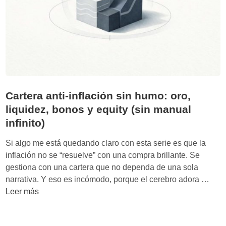
ñ
a
:
f
i
s
c
a
Cartera anti-inflación sin humo: oro,
l
liquidez, bonos y equity (sin manual
i
infinito)
d
a
Si algo me está quedando claro con esta serie es que la
d
inflación no se “resuelve” con una compra brillante. Se
s
gestiona con una cartera que no dependa de una sola
i
C
narrativa. Y eso es incómodo, porque el cerebro adora …
n
a
Leer más
h
r
u
t
m