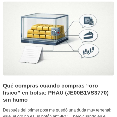
e
o
r
y
a
c
a
ó
n
m
t
o
i
r
-
e
i
b
n
a
f
l
l
a
a
n
c
Qué compras cuando compras “oro
c
i
físico” en bolsa: PHAU (JE00B1VS3770)
e
ó
a
sin humo
n
r
s
Después del primer post me quedó una duda muy terrenal:
s
i
vale, el oro no es un botón anti-IPC… pero cuando en el
i