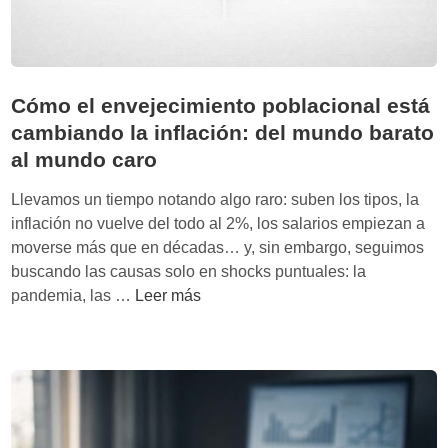
n
n
:
u
b
p
a
o
o
l
l
r
i
Cómo el envejecimiento poblacional está
s
q
n
cambiando la inflación: del mundo barato
a
u
f
al mundo caro
:
é
i
P
e
n
Llevamos un tiempo notando algo raro: suben los tipos, la
H
l
i
inflación no vuelve del todo al 2%, los salarios empiezan a
A
m
t
moverse más que en décadas… y, sin embargo, seguimos
U
i
o
buscando las causas solo en shocks puntuales: la
(
t
)
C
pandemia, las …
Leer más
J
o
ó
E
f
m
0
u
o
0
n
e
B
c
l
1
i
e
V