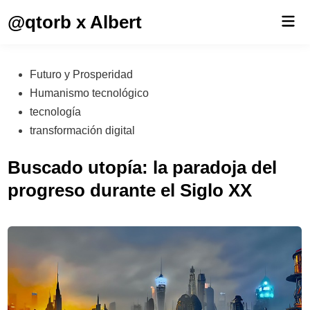
Saltar
@qtorb x Albert
Men
al
prin
contenido
Publicado
Futuro y Prosperidad
en
Humanismo tecnológico
tecnología
transformación digital
Buscado utopía: la paradoja del
progreso durante el Siglo XX