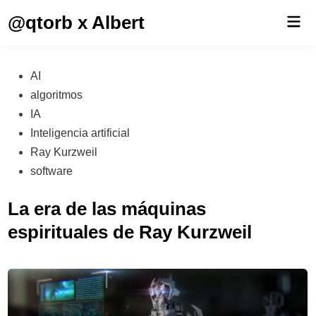
Saltar
@qtorb x Albert
Men
al
prin
contenido
Publicado
AI
en
algoritmos
IA
Inteligencia artificial
Ray Kurzweil
software
La era de las máquinas
espirituales de Ray Kurzweil