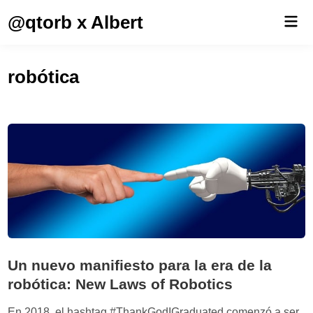
Saltar
@qtorb x Albert
Men
al
prin
contenido
robótica
Un nuevo manifiesto para la era de la
robótica: New Laws of Robotics
En 2018, el hashtag #ThankGodIGraduated comenzó a ser