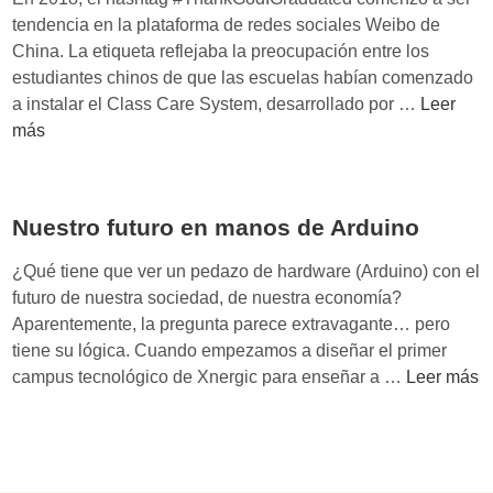
tendencia en la plataforma de redes sociales Weibo de
China. La etiqueta reflejaba la preocupación entre los
estudiantes chinos de que las escuelas habían comenzado
U
a instalar el Class Care System, desarrollado por …
Leer
n
más
n
u
e
Nuestro futuro en manos de Arduino
v
o
¿Qué tiene que ver un pedazo de hardware (Arduino) con el
m
futuro de nuestra sociedad, de nuestra economía?
a
Aparentemente, la pregunta parece extravagante… pero
n
tiene su lógica. Cuando empezamos a diseñar el primer
i
N
campus tecnológico de Xnergic para enseñar a …
Leer más
f
u
i
e
e
s
s
t