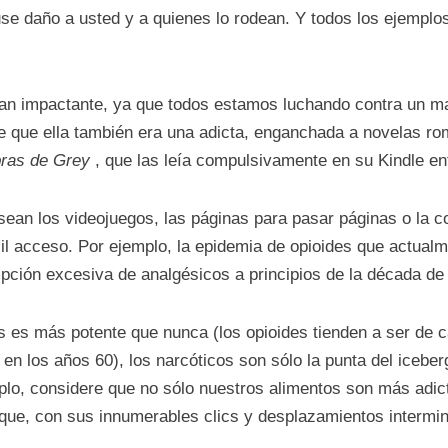
use daño a usted y a quienes lo rodean. Y todos los ejempl
n impactante, ya que todos estamos luchando contra un mal
e que ella también era una adicta, enganchada a novelas ro
ras de Grey
, que las leía compulsivamente en su Kindle en
sean los videojuegos, las páginas para pasar páginas o la co
ácil acceso. Por ejemplo, la epidemia de opioides que actual
ipción excesiva de analgésicos a principios de la década d
 es más potente que nunca (los opioides tienden a ser de c
en los años 60), los narcóticos son sólo la punta del iceber
lo, considere que no sólo nuestros alimentos son más adic
que, con sus innumerables clics y desplazamientos intermin