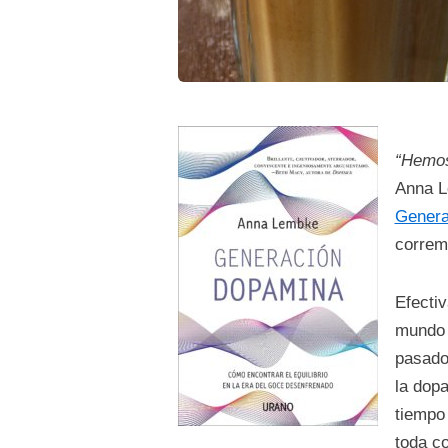
“Hemos
Anna L
Genera
correm
Efecti
mundo 
pasado
la dop
tiempo
toda c