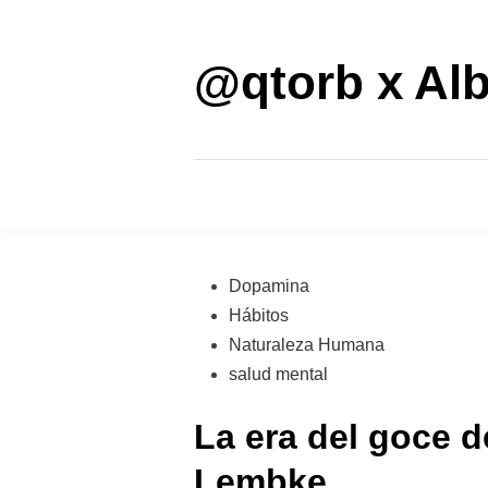
Saltar
al
contenido
@qtorb x Alb
Publicado
Dopamina
en
Hábitos
Naturaleza Humana
salud mental
La era del goce 
Lembke