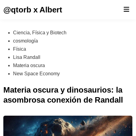
Saltar
@qtorb x Albert
Men
al
prin
contenido
Publicado
Ciencia, Física y Biotech
en
cosmología
Física
Lisa Randall
Materia oscura
New Space Economy
Materia oscura y dinosaurios: la
asombrosa conexión de Randall