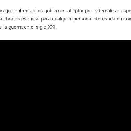
 que enfrentan los gobiernos al optar por externalizar aspe
a obra es esencial para cualquier persona interesada en com
 la guerra en el siglo XXI.