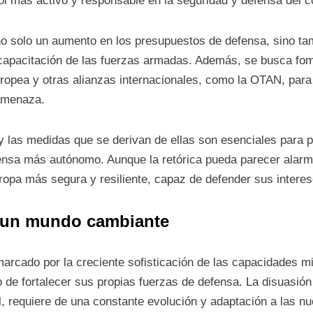
l más activo y responsable en la seguridad y defensa del c
 solo un aumento en los presupuestos de defensa, sino tamb
a capacitación de las fuerzas armadas. Además, se busca fo
ropea y otras alianzas internacionales, como la OTAN, para
 amenaza.
 las medidas que se derivan de ellas son esenciales para pr
ensa más autónomo. Aunque la retórica pueda parecer alarma
opa más segura y resiliente, capaz de defender sus interese
n un mundo cambiante
 marcado por la creciente sofisticación de las capacidades m
 de fortalecer sus propias fuerzas de defensa. La disuasión m
l, requiere de una constante evolución y adaptación a las n