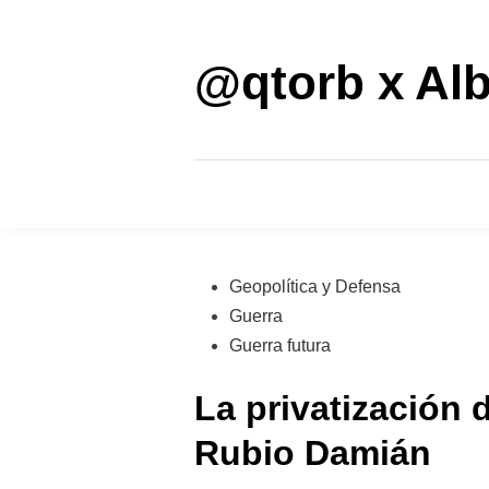
Saltar
al
contenido
@qtorb x Alb
Publicado
Geopolítica y Defensa
en
Guerra
Guerra futura
La privatización 
Rubio Damián