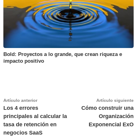
Bold: Proyectos a lo grande, que crean riqueza e
impacto positivo
Navegación
Artículo
A
Artículo anterior
Artículo siguiente
anterior:
s
Los 4 errores
Cómo construir una
de
principales al calcular la
Organización
entradas
tasa de retención en
Exponencial ExO
negocios SaaS