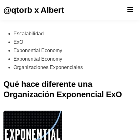
Saltar
@qtorb x Albert
Men
al
prin
contenido
Publicado
Escalabilidad
en
ExO
Exponential Economy
Exponential Economy
Organizaciones Exponenciales
Qué hace diferente una
Organización Exponencial ExO