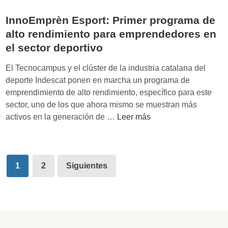
n
r
r
B
InnoEmprèn Esport: Primer programa de
i
t
l
u
alto rendimiento para emprendedores en
u
a
n
el sector deportivo
p
n
f
s
c
El Tecnocampus y el clúster de la industria catalana del
o
:
o
deporte Indescat ponen en marcha un programa de
d
l
emprendimiento de alto rendimiento, específico para este
e
a
sector, uno de los que ahora mismo se muestran más
l
b
I
activos en la generación de …
Leer más
f
a
n
r
t
n
a
a
o
c
l
Paginación
E
1
2
Siguientes
a
l
de
m
s
a
p
o
entradas
p
r
?
o
è
C
r
n
ó