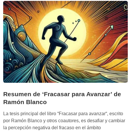
e
a
n
r
:
e
C
l
ó
f
m
o
o
c
l
o
a
:
I
d
A
e
e
c
s
r
Resumen de ‘Fracasar para Avanzar’ de
t
e
Ramón Blanco
á
c
c
e
La tesis principal del libro “Fracasar para avanzar“, escrito
a
r
por Ramón Blanco y otros coautores, es desafiar y cambiar
m
a
la percepción negativa del fracaso en el ámbito