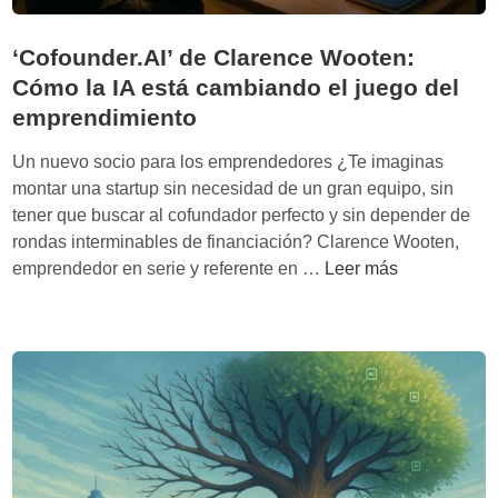
‘Cofounder.AI’ de Clarence Wooten:
Cómo la IA está cambiando el juego del
emprendimiento
Un nuevo socio para los emprendedores ¿Te imaginas
montar una startup sin necesidad de un gran equipo, sin
tener que buscar al cofundador perfecto y sin depender de
rondas interminables de financiación? Clarence Wooten,
‘
emprendedor en serie y referente en …
Leer más
C
o
f
o
u
n
d
e