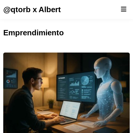
Saltar
@qtorb x Albert
Men
al
prin
contenido
Emprendimiento