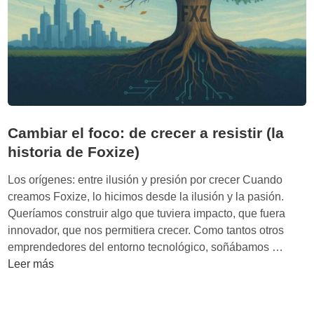
r
.
A
I
’
d
e
C
Cambiar el foco: de crecer a resistir (la
l
historia de Foxize)
a
r
Los orígenes: entre ilusión y presión por crecer Cuando
e
creamos Foxize, lo hicimos desde la ilusión y la pasión.
n
Queríamos construir algo que tuviera impacto, que fuera
c
innovador, que nos permitiera crecer. Como tantos otros
e
C
emprendedores del entorno tecnológico, soñábamos …
W
a
Leer más
o
m
o
b
t
i