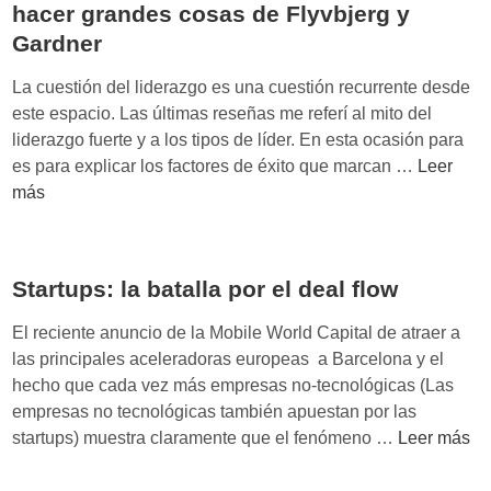
r
hacer grandes cosas de Flyvbjerg y
d
p
e
Gardner
e
a
n
F
r
La cuestión del liderazgo es una cuestión recurrente desde
d
o
a
este espacio. Las últimas reseñas me referí al mito del
i
x
A
liderazgo fuerte y a los tipos de líder. En esta ocasión para
m
i
v
¿
es para explicar los factores de éxito que marcan …
Leer
i
z
a
Q
más
e
e
n
u
n
)
z
é
t
a
s
o
r
Startups: la batalla por el deal flow
e
’
p
El reciente anuncio de la Mobile World Capital de atraer a
d
a
las principales aceleradoras europeas a Barcelona y el
e
r
hecho que cada vez más empresas no-tecnológicas (Las
R
a
empresas no tecnológicas también apuestan por las
a
e
S
startups) muestra claramente que el fenómeno …
Leer más
m
l
t
ó
t
a