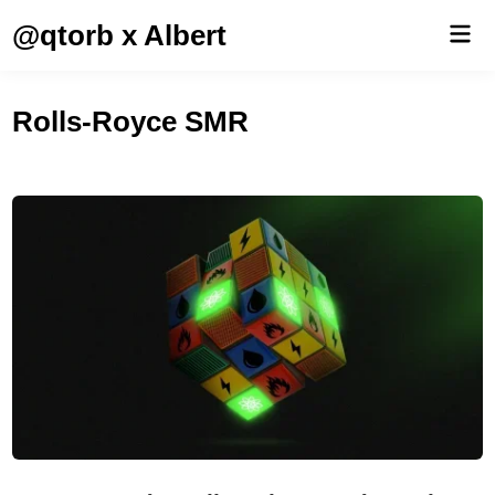
Saltar
@qtorb x Albert
Men
al
prin
contenido
Rolls-Royce SMR