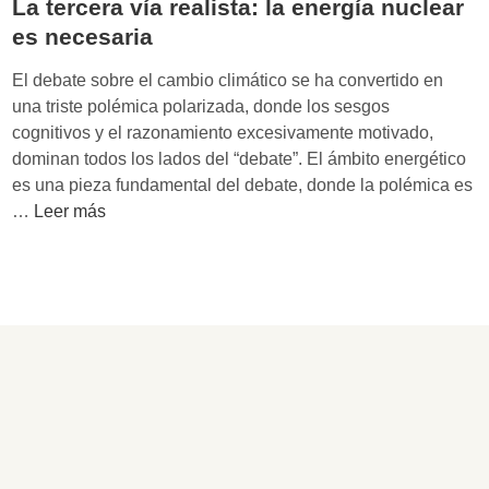
La tercera vía realista: la energía nuclear
es necesaria
El debate sobre el cambio climático se ha convertido en
una triste polémica polarizada, donde los sesgos
cognitivos y el razonamiento excesivamente motivado,
dominan todos los lados del “debate”. El ámbito energético
es una pieza fundamental del debate, donde la polémica es
L
…
Leer más
a
t
e
r
c
e
r
a
v
í