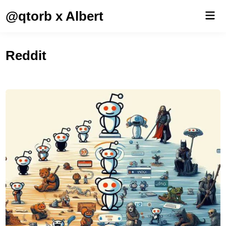
Saltar
@qtorb x Albert
Men
al
prin
contenido
Reddit