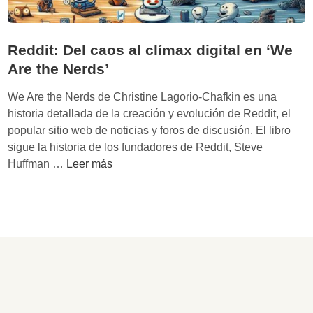
Reddit: Del caos al clímax digital en ‘We
Are the Nerds’
We Are the Nerds de Christine Lagorio-Chafkin es una
historia detallada de la creación y evolución de Reddit, el
popular sitio web de noticias y foros de discusión. El libro
sigue la historia de los fundadores de Reddit, Steve
R
Huffman …
Leer más
e
d
d
i
t
:
D
e