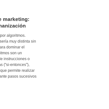
s
t
r
e marketing:
u
manización
y
e
or algoritmos.
n
sería muy distinta sin
d
para dominar el
o
ritmos son un
m
de instrucciones o
a
s (“si-entonces”),
r
 que permite realizar
c
ante pasos sucesivos
a
s
e
x
t
r