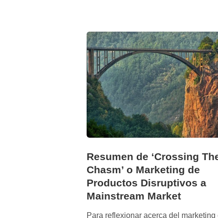
E
O
h
a
m
u
e
r
t
o
.
L
a
r
Resumen de ‘Crossing Th
g
Chasm’ o Marketing de
a
Productos Disruptivos a
v
Mainstream Market
i
d
Para reflexionar acerca del marketing