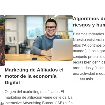
y
p
e
Algoritmos d
:
riesgos y hu
c
ó
Estamos rodeados p
m
Nuestra existencia 
o
ellos (‘Algoritmos 
l
mundo’). “Los algo
o
conjunto prescrito 
s
reglas bien definida
e
ordenadas y finitas
Marketing de Afiliados el
s
una actividad medi
e
motor de la economía
t
A
…
Leer más
Digital
a
l
f
g
Origen del marketing de afiliados El
a
o
marketing de afiliación viene de lejos. La
d
r
Interactive Advertising Bureau (IAB) sitúa
 de
o