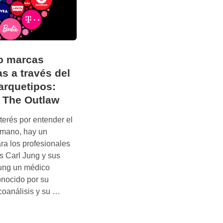
o marcas
as a través del
arquetipos:
 The Outlaw
terés por entender el
mano, hay un
ara los profesionales
s Carl Jung y sus
Jung un médico
onocido por su
C
icoanálisis y su …
o
n