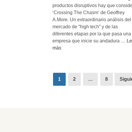
a
productos disruptivos hay que conside
a
‘Crossing The Chasm‘ de Geoffrey
l
A.More. Un extraordinario análisis del
a
mercado de “high tech” y de las
o
diferentes etapas por la que pasa una
p
R
empresa que inicie su andadura …
Le
t
e
más
i
s
m
u
i
m
z
Paginación
e
1
2
…
8
Sigui
a
n
de
c
d
entradas
i
e
ó
‘
n
C
p
r
a
o
r