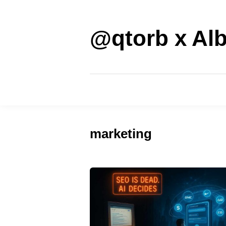
Saltar
al
contenido
@qtorb x Alb
marketing