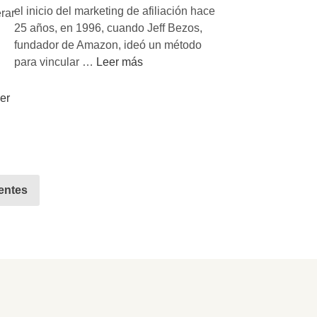
i
el inicio del marketing de afiliación hace
rar
r
t
25 años, en 1996, cuando Jeff Bezos,
e
m
fundador de Amazon, ideó un método
s
o
M
para vincular …
Leer más
e
s
a
i
d
r
er
n
e
k
f
m
e
l
a
t
u
r
i
e
k
n
n
entes
e
g
c
t
d
e
i
e
r
n
A
s
g
f
s
:
i
e
r
l
e
i
i