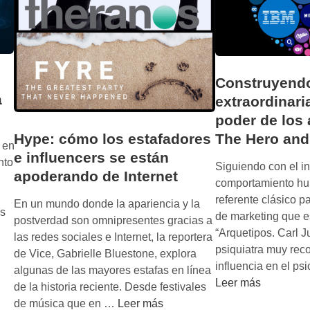
Construyend
a
extraordinari
poder de los 
The Hero and
Hype: cómo los estafadores
 en
e influencers se están
nto
Siguiendo con el in
apoderando de Internet
comportamiento hu
referente clásico p
En un mundo donde la apariencia y la
s
de marketing que e
postverdad son omnipresentes gracias a
“Arquetipos. Carl 
las redes sociales e Internet, la reportera
psiquiatra muy rec
de Vice, Gabrielle Bluestone, explora
influencia en el ps
algunas de las mayores estafas en línea
Leer más
de la historia reciente. Desde festivales
H
de música que en …
Leer más