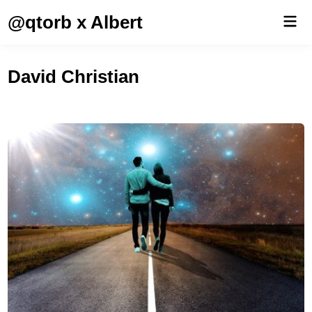
Saltar
@qtorb x Albert
Men
al
prin
contenido
David Christian