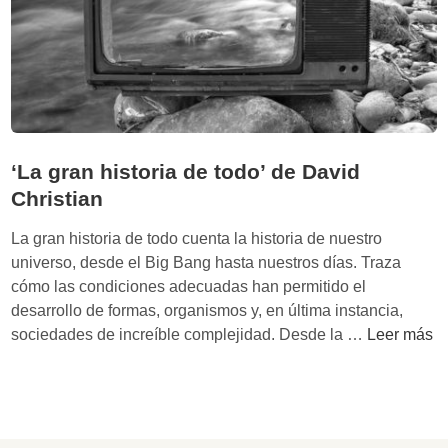
l
a
h
i
s
t
o
‘La gran historia de todo’ de David
r
Christian
i
a
La gran historia de todo cuenta la historia de nuestro
p
universo, desde el Big Bang hasta nuestros días. Traza
a
cómo las condiciones adecuadas han permitido el
r
desarrollo de formas, organismos y, en última instancia,
a
‘
sociedades de increíble complejidad. Desde la …
Leer más
e
L
l
a
f
g
u
r
t