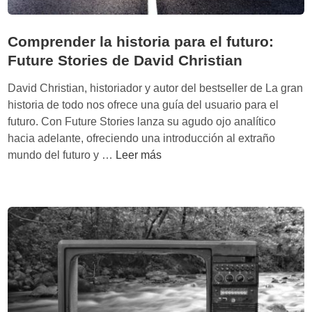
Comprender la historia para el futuro:
Future Stories de David Christian
David Christian, historiador y autor del bestseller de La gran
historia de todo nos ofrece una guía del usuario para el
futuro. Con Future Stories lanza su agudo ojo analítico
hacia adelante, ofreciendo una introducción al extraño
C
mundo del futuro y …
Leer más
o
m
p
r
e
n
d
e
r