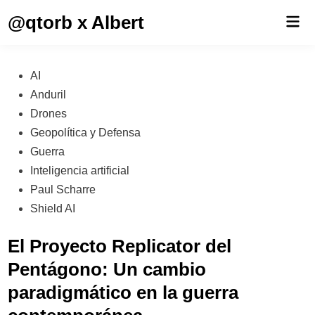
Saltar
@qtorb x Albert
Men
al
prin
contenido
Publicado
AI
en
Anduril
Drones
Geopolítica y Defensa
Guerra
Inteligencia artificial
Paul Scharre
Shield AI
El Proyecto Replicator del
Pentágono: Un cambio
paradigmático en la guerra