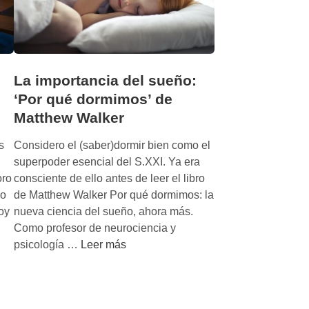
La importancia del sueño:
‘Por qué dormimos’ de
Matthew Walker
s
Considero el (saber)dormir bien como el
superpoder esencial del S.XXI. Ya era
oro
consciente de ello antes de leer el libro
ño
de Matthew Walker Por qué dormimos: la
oy
nueva ciencia del sueño, ahora más.
Como profesor de neurociencia y
L
psicología …
Leer más
a
i
m