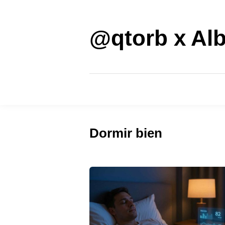
Saltar
al
contenido
@qtorb x Alb
Dormir bien