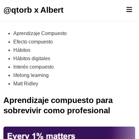
Saltar
@qtorb x Albert
Men
al
prin
contenido
Publicado
Aprendizaje Compuesto
en
Efecto compuesto
Hábitos
Hábitos digitales
Interés compuesto
lifelong learning
Matt Ridley
Aprendizaje compuesto para
sobrevivir como profesional