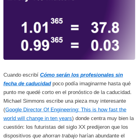
Cuando escribí
Cómo serán los profesionales sin
fecha de caducidad
poco podía imaginarme hasta qué
punto me quedé corto en el pronóstico de la caducidad.
Michael Simmons escribe una pieza muy interesante
(
Google Director Of Engineering: This is how fast the
world will change in ten years
) donde centra muy bien la
cuestión: los futuristas del siglo XX predijeron que los
dispositivos
que ahorran trabajo
harían abundante el