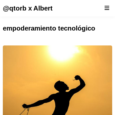
Saltar
@qtorb x Albert
Men
al
prin
contenido
empoderamiento tecnológico