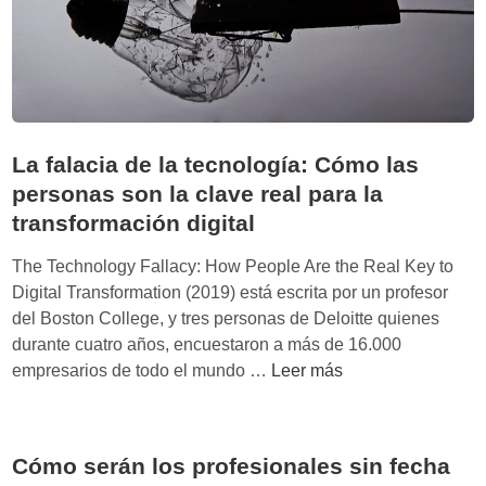
i
l
i
b
r
i
La falacia de la tecnología: Cómo las
o
d
personas son la clave real para la
e
transformación digital
l
The Technology Fallacy: How People Are the Real Key to
p
Digital Transformation (2019) está escrita por un profesor
o
del Boston College, y tres personas de Deloitte quienes
d
durante cuatro años, encuestaron a más de 16.000
e
L
empresarios de todo el mundo …
Leer más
r
a
:
f
T
a
h
Cómo serán los profesionales sin fecha
l
e