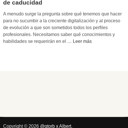
de caducidad
a
H
c
a
A menudo surge la pregunta sobre qué tenemos que hacer
i
n
para no sucumbir a la creciente digitalización y al proceso
a
d
de evolución a que son sometidos todos los perfiles
d
o
profesionales. Necesitamos saber qué conocimientos y
e
v
C
habilidades se requerirán en el …
Leer más
l
e
ó
a
r
m
t
d
o
e
e
s
c
R
e
n
u
r
o
n
á
l
c
n
o
i
l
g
m
o
í
a
s
a
n
p
Copyright © 2026
@qtorb x Albert
.
: