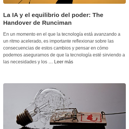
La IA y el equilibrio del poder: The
Handover de Runciman
En un momento en el que la tecnología está avanzando a
un ritmo acelerado, es importante reflexionar sobre las
consecuencias de estos cambios y pensar en cómo
podemos asegurarnos de que la tecnología esté sirviendo a
L
las necesidades y los …
Leer más
a
I
A
y
e
l
e
q
u