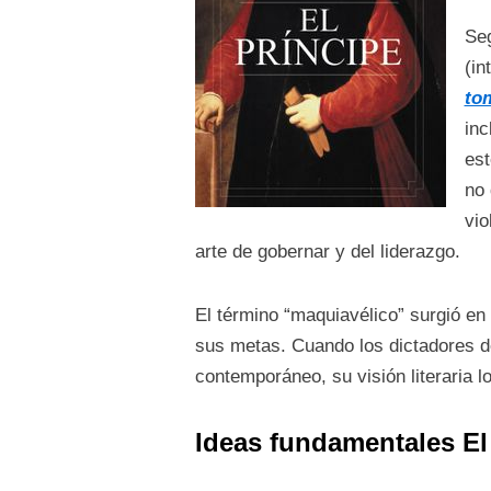
Seg
(in
to
inc
est
no 
vio
arte de gobernar y del liderazgo.
El término “maquiavélico” surgió en e
sus metas. Cuando los dictadores de
contemporáneo, su visión literaria l
Ideas fundamentales El