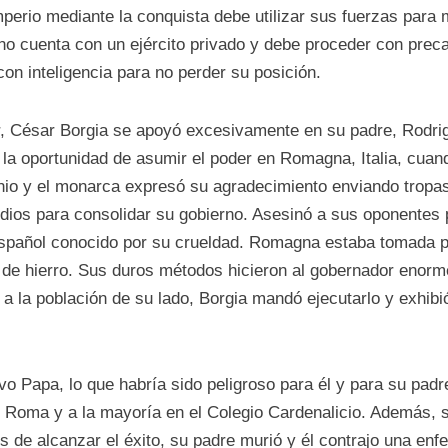
perio mediante la conquista debe utilizar sus fuerzas para
no cuenta con un ejército privado y debe proceder con preca
on inteligencia para no perder su posición.
r, César Borgia se apoyó excesivamente en su padre, Rodrig
 la oportunidad de asumir el poder en Romagna, Italia, cuan
nio y el monarca expresó su agradecimiento enviando tropas
dios para consolidar su gobierno. Asesinó a sus oponentes p
pañol conocido por su crueldad. Romagna estaba tomada por 
 de hierro. Sus duros métodos hicieron al gobernador enorm
a la población de su lado, Borgia mandó ejecutarlo y exhibió
 Papa, lo que habría sido peligroso para él y para su padre
 Roma y a la mayoría en el Colegio Cardenalicio. Además, s
 de alcanzar el éxito, su padre murió y él contrajo una enfe