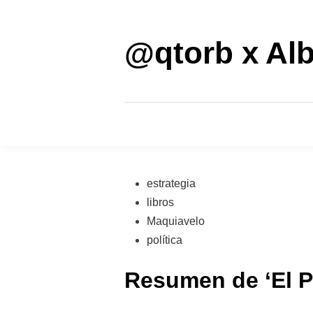
Saltar
al
contenido
@qtorb x Alb
Publicado
estrategia
en
libros
Maquiavelo
política
Resumen de ‘El P