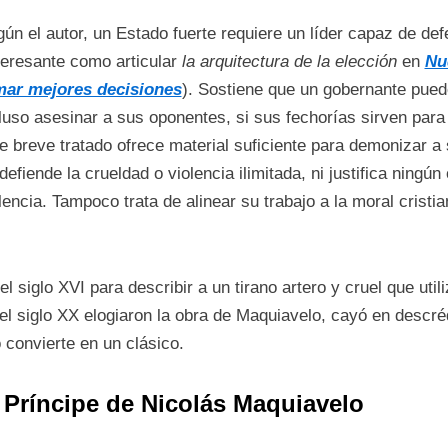
ún el autor, un Estado fuerte requiere un líder capaz de de
teresante como articular
la arquitectura de la elección
en
Nu
mar mejores decisiones
). Sostiene que un gobernante pued
luso asesinar a sus oponentes, si sus fechorías sirven para 
e breve tratado ofrece material suficiente para demonizar a
defiende la crueldad o violencia ilimitada, ni justifica ningú
lencia. Tampoco trata de alinear su trabajo a la moral cristi
l siglo XVI para describir a un tirano artero y cruel que uti
l siglo XX elogiaron la obra de Maquiavelo, cayó en descré
o convierte en un clásico.
 Príncipe de Nicolás Maquiavelo