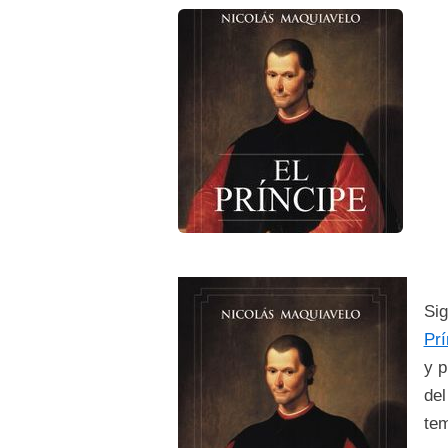
Sig
Prí
y p
del
tem