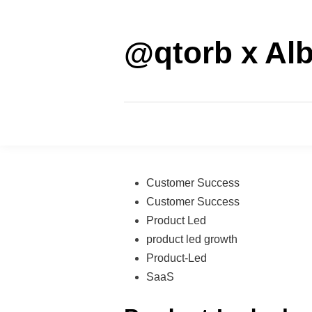
Saltar
al
contenido
@qtorb x Alb
Publicado
Customer Success
en
Customer Success
Product Led
product led growth
Product-Led
SaaS