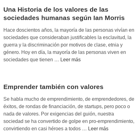
Una Historia de los valores de las
sociedades humanas según Ian Morris
Hace doscientos años, la mayoría de las personas vivían en
sociedades que consideraban justificables la esclavitud, la
guerra y la discriminación por motivos de clase, etnia y
género. Hoy en día, la mayoría de las personas viven en
U
sociedades que tienen …
Leer más
n
a
H
Emprender también con valores
i
s
Se habla mucho de emprendimiento, de emprendedores, de
t
éxitos, de rondas de financiación, de startups, pero poco o
o
nada de valores. Por exigencias del guión, nuestra
r
sociedad se ha convertido de golpe en pro-emprendimiento,
i
E
convirtiendo en casi héroes a todos …
Leer más
a
m