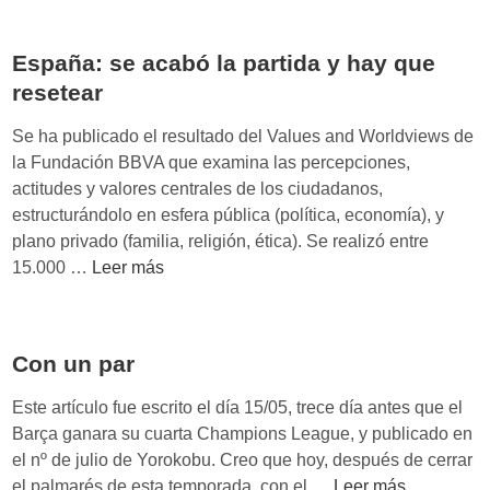
d
p
e
r
España: se acabó la partida y hay que
l
e
o
resetear
n
s
d
Se ha publicado el resultado del Values and Worldviews de
v
e
la Fundación BBVA que examina las percepciones,
a
r
actitudes y valores centrales de los ciudadanos,
l
t
estructurándolo en esfera pública (política, economía), y
o
a
plano privado (familia, religión, ética). Se realizó entre
r
m
E
15.000 …
Leer más
e
b
s
s
i
p
d
é
a
e
n
Con un par
ñ
l
c
a
a
Este artículo fue escrito el día 15/05, trece día antes que el
o
:
s
Barça ganara su cuarta Champions League, y publicado en
n
s
s
el nº de julio de Yorokobu. Creo que hoy, después de cerrar
v
e
o
C
el palmarés de esta temporada, con el …
Leer más