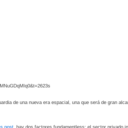
v=lMNuGDqMIq0&t=2623s
uardia de una nueva era espacial, una que será de gran alc
es post
, hay dos factores fundamentless: el sector privado in