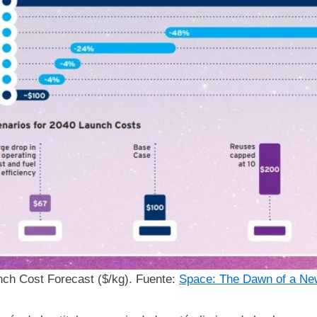
nch Cost Forecast ($/kg). Fuente:
Space: The Dawn of a Ne