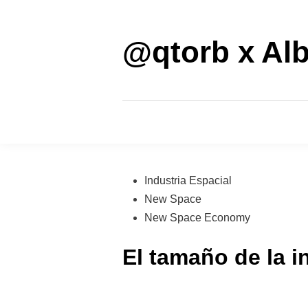
Saltar
al
contenido
@qtorb x Alb
Publicado
Industria Espacial
en
New Space
New Space Economy
El tamaño de la i