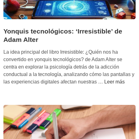
ó
n
n
e
y
r
a
a
Yonquis tecnológicos: ‘Irresistible’ de
d
c
i
Adam Alter
i
c
ó
La idea principal del libro Irresistible: ¿Quién nos ha
c
n
convertido en yonquis tecnológicos? de Adam Alter se
i
a
centra en explorar la psicología detrás de la adicción
ó
n
conductual a la tecnología, analizando cómo las pantallas y
n
s
Y
las experiencias digitales afectan nuestras …
Leer más
e
i
o
n
o
n
r
s
q
e
a
u
d
’
i
e
d
s
s
e
t
s
J