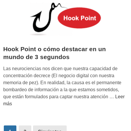
s
a
t
l
i
é
b
t
l
i
e
c
’
Hook Point o cómo destacar en un
o
d
y
mundo de 3 segundos
e
p
A
Las neurociencias nos dicen que nuestra capacidad de
e
d
concentración decrece (El negocio digital con nuestra
r
a
memoria de pez). En realidad, la causa es el permanente
s
m
bombardeo de información a la que estamos sometidos,
u
A
H
que están formulados para captar nuestra atención …
Leer
a
l
o
más
s
t
o
i
e
k
v
r
P
o
Paginación