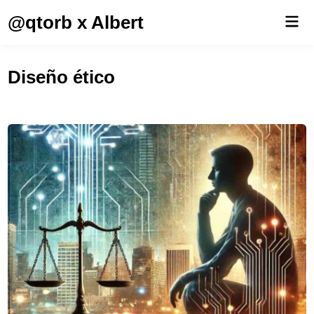
Saltar
@qtorb x Albert
Men
al
prin
contenido
Diseño ético