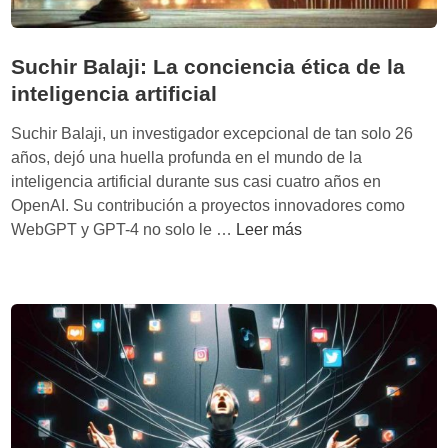
Suchir Balaji: La conciencia ética de la
inteligencia artificial
Suchir Balaji, un investigador excepcional de tan solo 26
años, dejó una huella profunda en el mundo de la
inteligencia artificial durante sus casi cuatro años en
OpenAI. Su contribución a proyectos innovadores como
S
WebGPT y GPT-4 no solo le …
Leer más
u
c
h
i
r
B
a
l
a