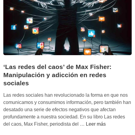
j
i
:
L
a
c
o
n
c
‘Las redes del caos’ de Max Fisher:
i
Manipulación y adicción en redes
e
sociales
n
c
Las redes sociales han revolucionado la forma en que nos
i
comunicamos y consumimos información, pero también han
a
desatado una serie de efectos negativos que afectan
é
profundamente a nuestra sociedad. En su libro Las redes
t
‘
del caos, Max Fisher, periodista del …
Leer más
i
L