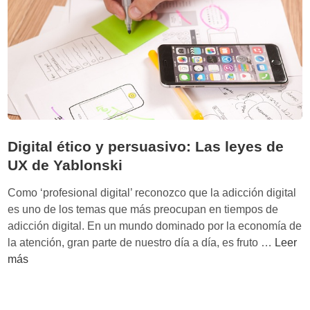
e
o
o
c
c
n
n
i
a
o
a
t
l
l
h
ó
e
a
g
s
n
i
H
c
Digital ético y persuasivo: Las leyes de
a
o
i
UX de Yablonski
s
d
:
Como ‘profesional digital’ reconozco que la adicción digital
t
‘
es uno de los temas que más preocupan en tiempos de
I
adicción digital. En un mundo dominado por la economía de
r
D
la atención, gran parte de nuestro día a día, es fruto …
Leer
r
i
más
e
g
s
i
i
t