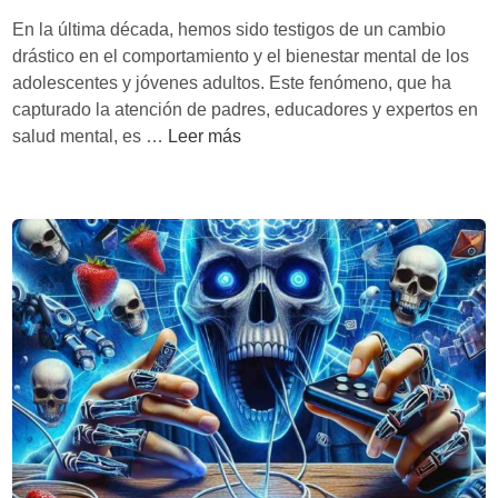
r
x
En la última década, hemos sido testigos de un cambio
t
F
drástico en el comportamiento y el bienestar mental de los
i
i
adolescentes y jóvenes adultos. Este fenómeno, que ha
f
s
capturado la atención de padres, educadores y expertos en
i
h
R
salud mental, es …
Leer más
c
e
e
i
r
s
a
:
u
l
M
m
a
e
n
n
i
d
p
e
u
‘
l
L
a
a
c
g
i
e