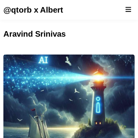
Saltar
@qtorb x Albert
Men
al
prin
contenido
Aravind Srinivas