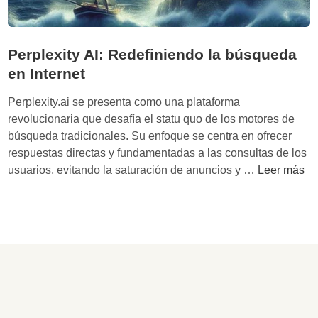
Perplexity AI: Redefiniendo la búsqueda
en Internet
Perplexity.ai se presenta como una plataforma
revolucionaria que desafía el statu quo de los motores de
búsqueda tradicionales. Su enfoque se centra en ofrecer
respuestas directas y fundamentadas a las consultas de los
P
usuarios, evitando la saturación de anuncios y …
Leer más
e
r
p
l
e
x
i
t